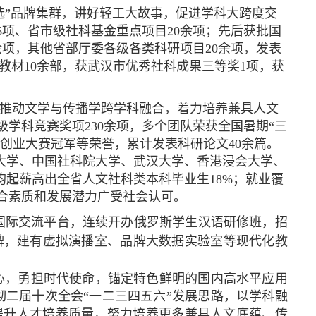
选”品牌集群，讲好轻工大故事，促进学科大跨度交
6项、省市级社科基金重点项目20余项；先后获批国
余项，其他省部厅委各级各类科研项目20余项，发表
著、教材10余部，获武汉市优秀社科成果三等奖1项，获
，推动文学与传播学跨学科融合，着力培养兼具人文
学科竞赛奖项230余项，多个团队荣获全国暑期“三
新创业大赛冠军等荣誉，累计发表科研论文40余篇。
大学、中国社科院大学、武汉大学、香港浸会大学、
均起薪高出全省人文社科类本科毕业生18%；就业覆
合素质和发展潜力广受社会认可。
国际交流平台，连续开办俄罗斯学生汉语研修班，招
品牌，建有虚拟演播室、品牌大数据实验室等现代化教
心，勇担时代使命，锚定特色鲜明的国内高水平应用
贯彻二届十次全会“一二三四五六”发展思路，以学科融
提升人才培养质量，努力培养更多兼具人文底蕴、传