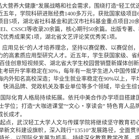
品大营养大健康”发展战略和社会需求，围绕打造“轻工优
五年，学院科研进账经费1400多万元，获批国家级项目
项目5项，湖北省社科基金和武汉市社科基金重点项目20
EI、CSSCI等收录20余篇，核心期刊50余篇。出版专
究优秀成果奖1项，湖北省文艺评论奖优秀奖1项。
、应用见长”的人才培养理念，坚持以赛促教、以赛促创
力的高素质应用型研究人才。近五年，学生获国家级、省级
项”百佳创意短视频奖、湖北省大学生校园营销暨新媒体创
生考研升学率稳定在30%，每年有一批学生进入中国传媒
海内外知名高校深造；毕业生就业率稳定在90%以上，平
、快消品牌、党政机关及事业单位等多个领域，毕业生综
，国际化育人格局持续拓展。依托中美合作办学项目搭建
士学位；打造“大咖进课堂”“文心・享读会” 特色育人
成长成才。
新起点，武汉轻工大学人文与传媒学院将继续坚守教育初
新文科建设旗帜，深入践行“13510”发展路径，全面
特长，以国际化发展为抓手，持续深化教育教学改革，