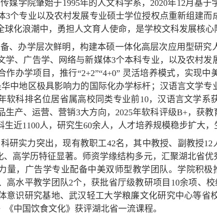
传媒学院肇始于1995年的人文科学系，2020年12月
体3个专业以及农村发展专业硕士学位授权点重新组建而
全球化浪潮中，勇担人文育人使命，是学校文科发展核心
完备、办学层次鲜明，构建本硕一体化高层次应用型研究
文学、广告学、网络与新媒体3个本科专业，以及农村发展
外合作办学项目，推行“2+2”“4+0” 灵活培养模式，
是华中地区极具影响力的国际化办学标杆；汉语言文学专业
5年软科排名位居省属高校同类专业前10，汉语言文学系
生产、运营、营销3大方向，2025年软科评级B+，获
生近1100人，研究生60余人，人才培养规模稳步扩大
科研实力突出，现有教职工42名，其中教授、副教授12
轻化、高学历特征显著。师资学缘结构多元，汇聚湖北省
干力量，广告学专业配备中美双师型教学团队。学院积极
、高水平教学团队2个，获批省厅级教研项目10余项、校
体意识研究基地、武汉轻工大学粮廉文化研究中心等省校
》《中国饮食文化》获评湖北省一流课程。