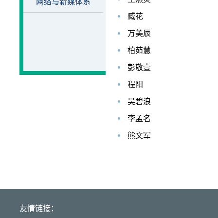
网络与新媒体系
臧花
万美辰
柏茹慧
彭敬壹
程阳
吴碧浪
李孟名
熊文军
友情链接：