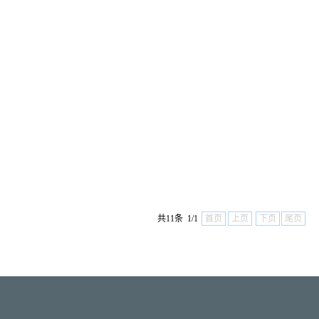
共11条 1/1
首页
上页
下页
尾页