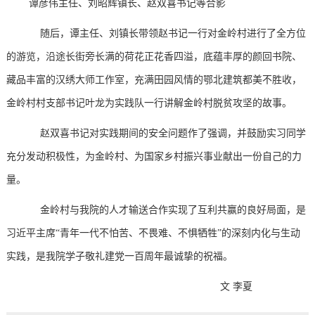
谭彦伟主任、刘昭辉镇长、赵双喜书记等合影
随后，谭主任、刘镇长带领赵书记一行对金岭村进行了全方位
的游览，沿途长街旁长满的荷花正花香四溢，底蕴丰厚的颜回书院、
藏品丰富的汉绣大师工作室，充满田园
风情
的
鄂
北建筑都美不胜收，
金岭村村支部书记叶龙为实践队一行讲解金岭村
脱贫攻坚的故事
。
赵双喜书记对实践期间的安全问题作了强调，并鼓励实习同学
充分发动积极性，为金岭村、为国家乡村振兴事业献出一份自己的力
量。
金岭村与我院的人才输送合作实现了互利共赢的良好局面，是
习近平主席
“青年一代不怕苦、不畏难、不惧牺牲”的深刻内化与生动
实践，是我院学子敬礼建党一百周年最诚挚的祝福。
文
李夏