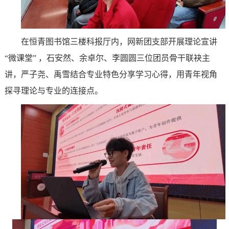
在恒青图书馆三楼科报厅内，网新团支部开展理论宣讲
“微课堂” ，石安然、余卓尔、李圆圆三位团员骨干联袂主
讲，严子尧、禹雪结合专业特色分享学习心得，用青年视角
探寻理论与专业的连接点。