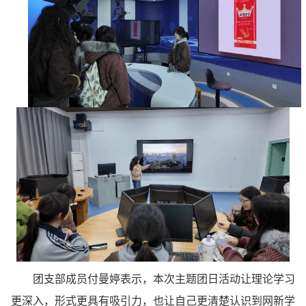
团支部成员付曼婷
表示
，
本
次
主题
团日
活动
让理论学习
更深入，形式更具有吸引力
，也
让自己
更清楚
认识
到
网新
学