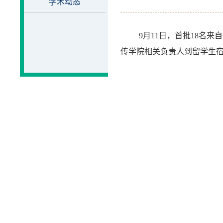
学术动态
9
月
11
日，首批
18
名来自
传学院相关负责人到留学生